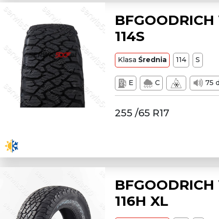
BFGOODRICH W
114S
Klasa
Średnia
114
S
E
C
75 
255 /65 R17
BFGOODRICH W
116H XL