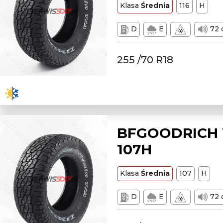
Klasa
Średnia
116
H
D
E
72 
255 /70 R18
BFGOODRICH W
107H
Klasa
Średnia
107
H
D
E
72 