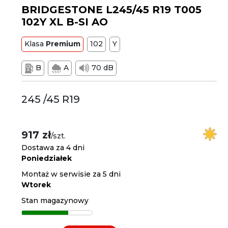
BRIDGESTONE L245/45 R19 T005
102Y XL B-SI AO
Klasa
Premium
102
Y
B
A
70 dB
245 /45 R19
917 zł
/szt.
Dostawa za 4 dni
Poniedziałek
Montaż w serwisie za 5 dni
Wtorek
Stan magazynowy