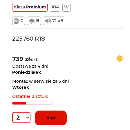
Klasa
Premium
104
W
C
B
71 dB
225 /60 R18
739 zł
/szt.
Dostawa za 4 dni
Poniedziałek
Montaż w serwisie za 5 dni
Wtorek
Ostatnie 2 sztuki
Kup