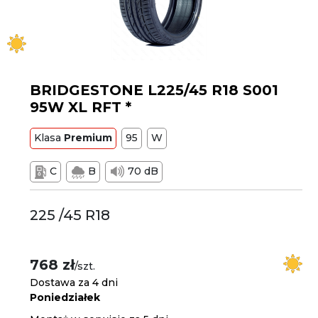
BRIDGESTONE L225/45 R18 S001
95W XL RFT *
Klasa
Premium
95
W
C
B
70 dB
225 /45 R18
768 zł
/szt.
Dostawa za 4 dni
Poniedziałek