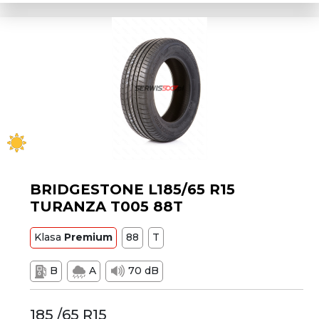
BRIDGESTONE L185/65 R15
TURANZA T005 88T
Klasa
Premium
88
T
B
A
70 dB
185 /65 R15