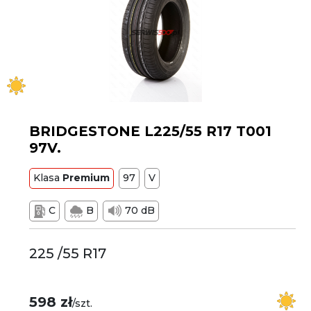
BRIDGESTONE L225/55 R17 T001
97V.
Klasa
Premium
97
V
C
B
70 dB
225 /55 R17
598 zł
/szt.