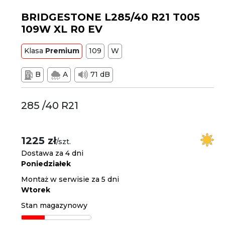
BRIDGESTONE L285/40 R21 T005
109W XL R0 EV
Klasa
Premium
109
W
B
A
71 dB
285 /40 R21
1225 zł
/szt.
Dostawa za 4 dni
Poniedziałek
Montaż w serwisie za 5 dni
Wtorek
Stan magazynowy