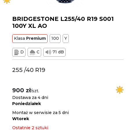
BRIDGESTONE L255/40 R19 S001
100Y XL AO
Klasa
Premium
100
Y
D
C
71 dB
255 /40 R19
900 zł
/szt.
Dostawa za 4 dni
Poniedziałek
Montaż w serwisie za 5 dni
Wtorek
Ostatnie 2 sztuki