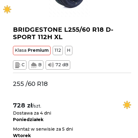
BRIDGESTONE L255/60 R18 D-
SPORT 112H XL
Klasa
Premium
112
H
C
B
72 dB
255 /60 R18
728 zł
/szt.
Dostawa za 4 dni
Poniedziałek
Montaż w serwisie za 5 dni
Wtorek