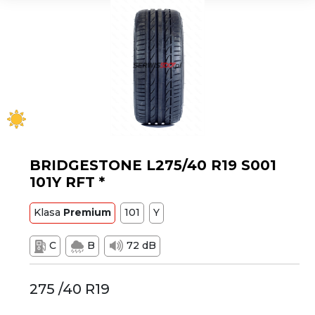
BRIDGESTONE L275/40 R19 S001
101Y RFT *
Klasa
Premium
101
Y
C
B
72 dB
275 /40 R19