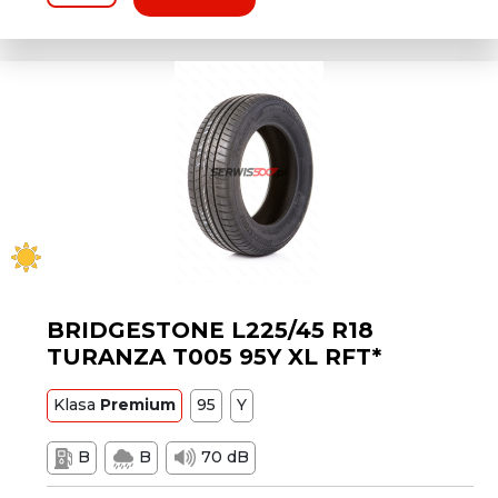
BRIDGESTONE L225/45 R18
TURANZA T005 95Y XL RFT*
Klasa
Premium
95
Y
B
B
70 dB