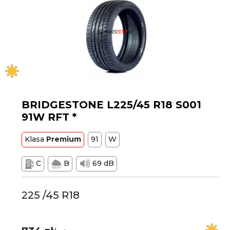
BRIDGESTONE L225/45 R18 S001
91W RFT *
Klasa
Premium
91
W
C
B
69 dB
225 /45 R18