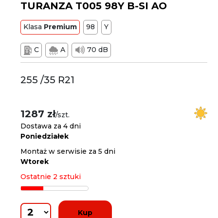
TURANZA T005 98Y B-SI AO
Klasa
Premium
98
Y
C
A
70 dB
255 /35 R21
1287 zł
/szt.
Dostawa za 4 dni
Poniedziałek
Montaż w serwisie za 5 dni
Wtorek
Ostatnie 2 sztuki
Kup