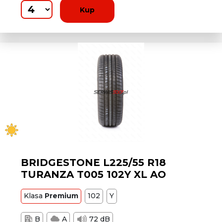
Kup
BRIDGESTONE L225/55 R18
TURANZA T005 102Y XL AO
Klasa
Premium
102
Y
B
A
72 dB