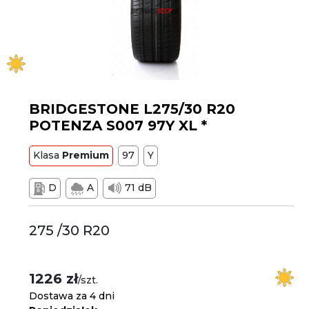
BRIDGESTONE L275/30 R20
POTENZA S007 97Y XL *
Klasa
Premium
97
Y
D
A
71 dB
275 /30 R20
1226 zł
/szt.
Dostawa za 4 dni