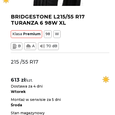
BRIDGESTONE L215/55 R17
TURANZA 6 98W XL
Klasa
Premium
98
W
B
A
70 dB
215 /55 R17
613 zł
/szt.
Dostawa za 4 dni
Wtorek
Montaż w serwisie za 5 dni
Środa
Stan magazynowy