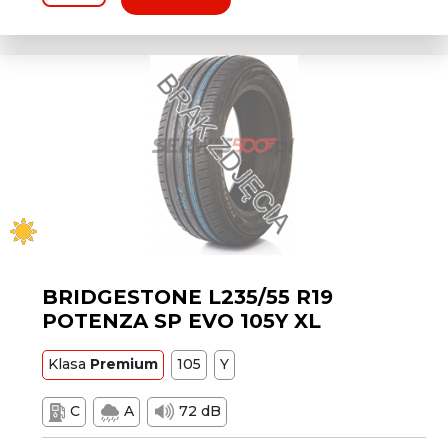
BRIDGESTONE L235/55 R19
POTENZA SP EVO 105Y XL
Klasa
Premium
105
Y
C
A
72 dB