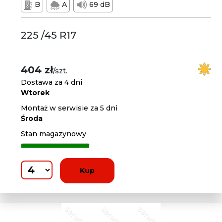
B
A
69 dB
225 /45 R17
404 zł
/szt.
Dostawa za 4 dni
Wtorek
Montaż w serwisie za 5 dni
Środa
Stan magazynowy
Kup