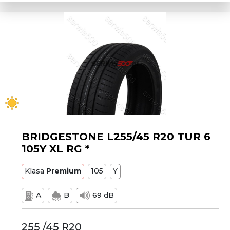
BRIDGESTONE L255/45 R20 TUR 6
105Y XL RG *
Klasa
Premium
105
Y
A
B
69 dB
255 /45 R20