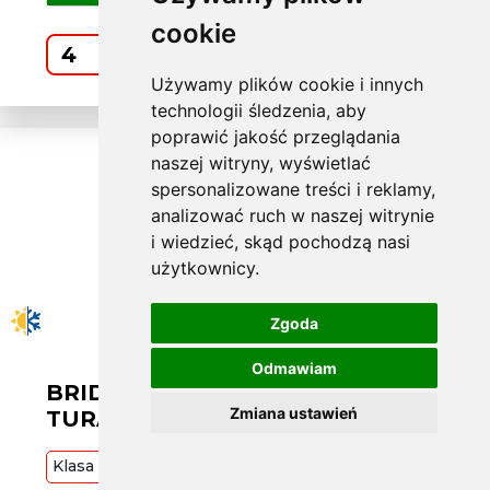
cookie
Kup
Używamy plików cookie i innych
technologii śledzenia, aby
poprawić jakość przeglądania
naszej witryny, wyświetlać
spersonalizowane treści i reklamy,
analizować ruch w naszej witrynie
i wiedzieć, skąd pochodzą nasi
użytkownicy.
Zgoda
Odmawiam
BRIDGESTONE W205/55 R19
Zmiana ustawień
TURANZA A/S 6 97V XL
Klasa
Premium
97
V