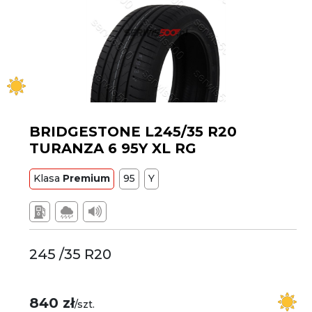
BRIDGESTONE L245/35 R20
TURANZA 6 95Y XL RG
Klasa
Premium
95
Y
245 /35 R20
840 zł
/szt.