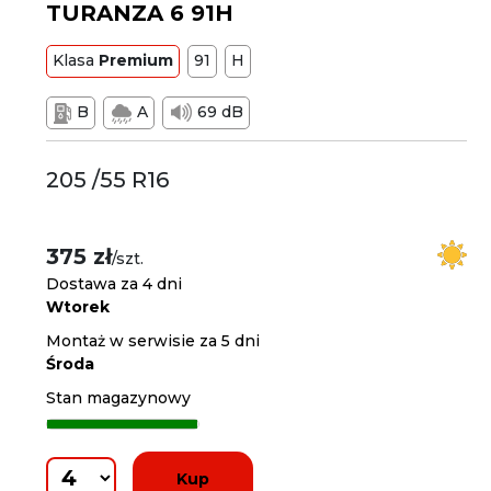
TURANZA 6 91H
Klasa
Premium
91
H
B
A
69 dB
205 /55 R16
375 zł
/szt.
Dostawa za 4 dni
Wtorek
Montaż w serwisie za 5 dni
Środa
Stan magazynowy
Kup