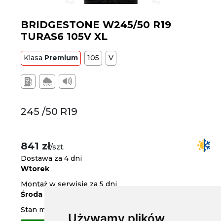
BRIDGESTONE W245/50 R19
TURAS6 105V XL
Klasa
Premium
105
V
245 /50 R19
841 zł
/szt.
Dostawa za 4 dni
Wtorek
Montaż w serwisie za 5 dni
Środa
Stan magazynowy
Używamy plików