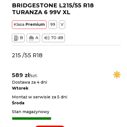
BRIDGESTONE L215/55 R18
TURANZA 6 99V XL
Klasa
Premium
99
V
B
A
70 dB
215 /55 R18
589 zł
/szt.
Dostawa za 4 dni
Wtorek
Montaż w serwisie za 5 dni
Środa
Stan magazynowy