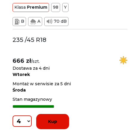
Klasa
Premium
98
Y
B
A
70 dB
235 /45 R18
666 zł
/szt.
Dostawa za 4 dni
Wtorek
Montaż w serwisie za 5 dni
Środa
Stan magazynowy
Kup