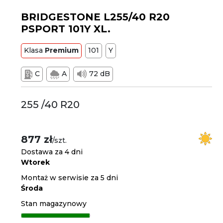
BRIDGESTONE L255/40 R20
PSPORT 101Y XL.
Klasa
Premium
101
Y
C
A
72 dB
255 /40 R20
877 zł
/szt.
Dostawa za 4 dni
Wtorek
Montaż w serwisie za 5 dni
Środa
Stan magazynowy