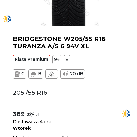
BRIDGESTONE W205/55 R16
TURANZA A/S 6 94V XL
Klasa
Premium
94
V
C
B
70 dB
205 /55 R16
389 zł
/szt.
Dostawa za 4 dni
Wtorek