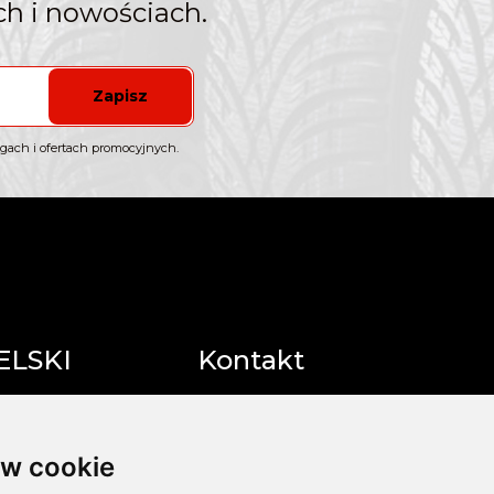
h i nowościach.
Zapisz
gach i ofertach promocyjnych.
ELSKI
Kontakt
odstapienia
OPONY ŚMIGIELSKI
RADZISZOWSKA 14A
w cookie
32-050 SKAWINA
i formy