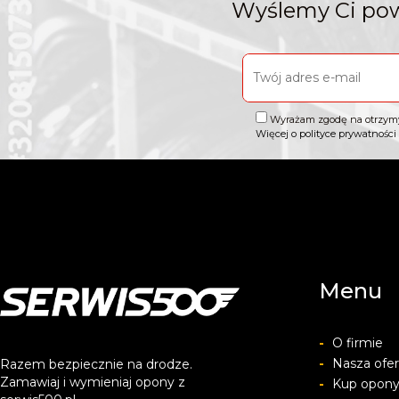
Wyślemy Ci pow
Wyrażam zgodę na otrzymywa
Więcej o polityce prywatnośc
Menu
-
O firmie
-
Nasza ofer
Razem bezpiecznie na drodze.
Zamawiaj i wymieniaj opony z
-
Kup opon