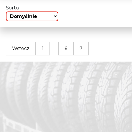
Sortuj:
Wstecz
1
6
7
...