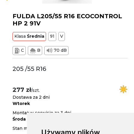
FULDA L205/55 R16 ECOCONTROL
HP 2 91V
Klasa
Średnia
91
V
C
B
70 dB
205 /55 R16
277 zł
/szt.
Dostawa za 2 dni
Wtorek
Montaż w serwisie za 3 dni
Środa
Stan magazynowy
Używamy plików