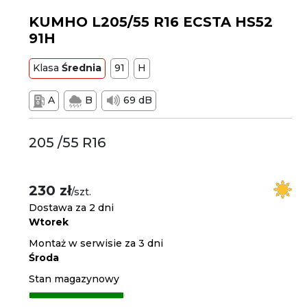
KUMHO L205/55 R16 ECSTA HS52
91H
Klasa
Średnia
91
H
A
B
69 dB
205 /55 R16
230 zł
/szt.
Dostawa za 2 dni
Wtorek
Montaż w serwisie za 3 dni
Środa
Stan magazynowy