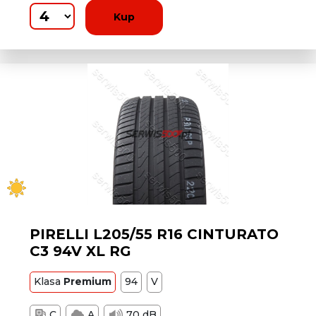
Kup
PIRELLI L205/55 R16 CINTURATO
C3 94V XL RG
Klasa
Premium
94
V
C
A
70 dB