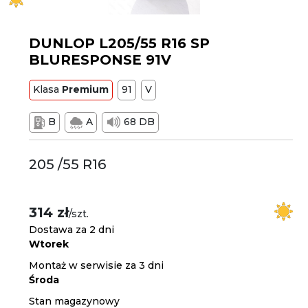
DUNLOP L205/55 R16 SP
BLURESPONSE 91V
Klasa
Premium
91
V
B
A
68 DB
205 /55 R16
314 zł
/szt.
Dostawa za 2 dni
Wtorek
Montaż w serwisie za 3 dni
Środa
Stan magazynowy