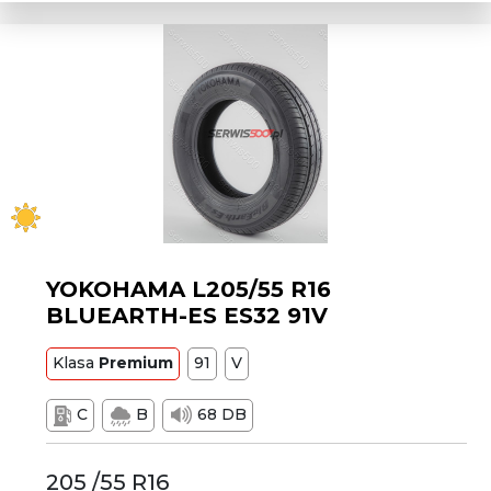
YOKOHAMA L205/55 R16
BLUEARTH-ES ES32 91V
Klasa
Premium
91
V
C
B
68 DB
205 /55 R16