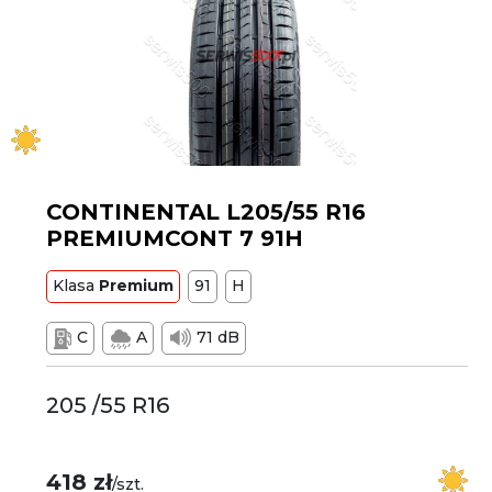
CONTINENTAL L205/55 R16
PREMIUMCONT 7 91H
Klasa
Premium
91
H
C
A
71 dB
205 /55 R16
418 zł
/szt.