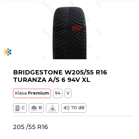
BRIDGESTONE W205/55 R16
TURANZA A/S 6 94V XL
Klasa
Premium
94
V
C
B
70 dB
205 /55 R16