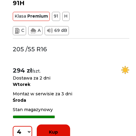
91H
Klasa
Premium
91
H
C
A
69 dB
205 /55 R16
294 zł
/szt.
Dostawa za 2 dni
Wtorek
Montaż w serwisie za 3 dni
Środa
Stan magazynowy
Kup