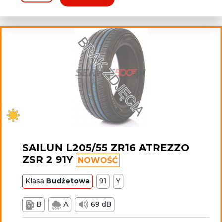
SAILUN L205/55 ZR16 ATREZZO
ZSR 2 91Y
NOWOŚĆ
Klasa
Budżetowa
91
Y
B
A
69 dB