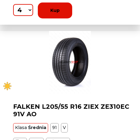
Kup
FALKEN L205/55 R16 ZIEX ZE310EC
91V AO
Klasa
Średnia
91
V