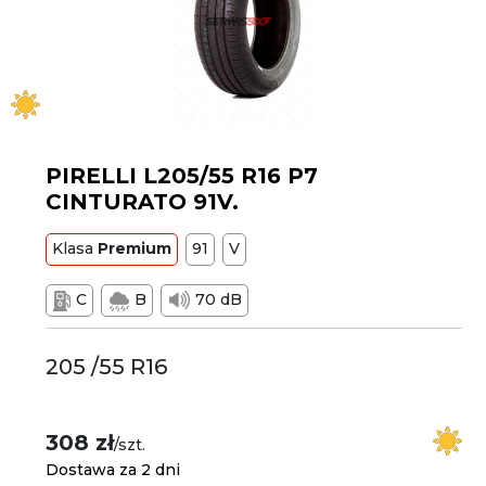
PIRELLI L205/55 R16 P7
CINTURATO 91V.
Klasa
Premium
91
V
C
B
70 dB
205 /55 R16
308 zł
/szt.
Dostawa za 2 dni