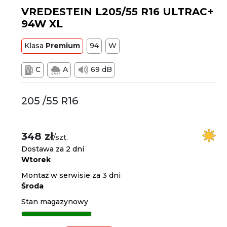
VREDESTEIN L205/55 R16 ULTRAC+
94W XL
Klasa
Premium
94
W
C
A
69 dB
205 /55 R16
348 zł
/szt.
Dostawa za 2 dni
Wtorek
Montaż w serwisie za 3 dni
Środa
Stan magazynowy