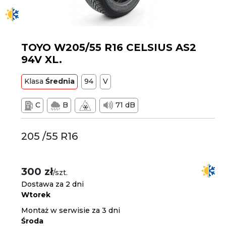
TOYO W205/55 R16 CELSIUS AS2
94V XL.
Klasa
Średnia
94
V
C
B
71 dB
205 /55 R16
300 zł
/szt.
Dostawa za 2 dni
Wtorek
Montaż w serwisie za 3 dni
Środa