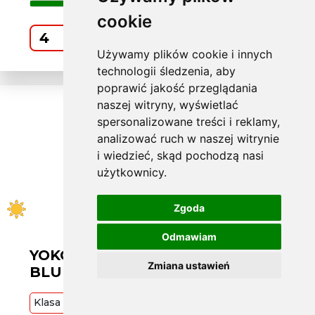
cookie
Kup
Używamy plików cookie i innych
technologii śledzenia, aby
poprawić jakość przeglądania
naszej witryny, wyświetlać
spersonalizowane treści i reklamy,
analizować ruch w naszej witrynie
i wiedzieć, skąd pochodzą nasi
użytkownicy.
Zgoda
Odmawiam
YOKOHAMA L205/55 R16
Zmiana ustawień
BLUEARTH GT AE51 91V
Klasa
Premium
91
V