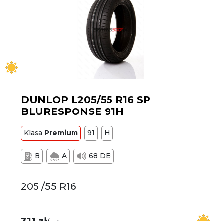
DUNLOP L205/55 R16 SP
BLURESPONSE 91H
Klasa
Premium
91
H
B
A
68 DB
205 /55 R16