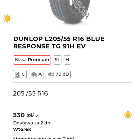
DUNLOP L205/55 R16 BLUE
RESPONSE TG 91H EV
Klasa
Premium
91
H
C
A
70 dB
205 /55 R16
330 zł
/szt.
Dostawa za 2 dni
Wtorek