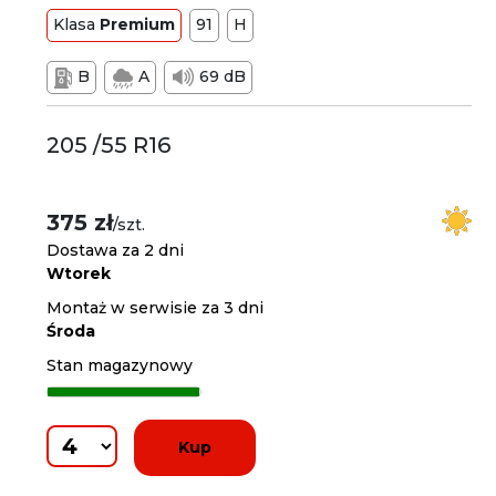
Klasa
Premium
91
H
B
A
69 dB
205 /55 R16
375 zł
/szt.
Dostawa za 2 dni
Wtorek
Montaż w serwisie za 3 dni
Środa
Stan magazynowy
Kup