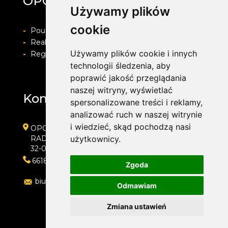
OPONY ŚMIGIELSKI
Używamy plików
cookie
-
Pouczenie o prawie do odstapienia od umowy
-
Realizacja zamówienia i formy płatności
Używamy plików cookie i innych
-
Regulamin i Polityka prywatności
technologii śledzenia, aby
poprawić jakość przeglądania
naszej witryny, wyświetlać
Kontakt
spersonalizowane treści i reklamy,
analizować ruch w naszej witrynie
i wiedzieć, skąd pochodzą nasi
OPONY ŚMIGIELSKI
użytkownicy.
RADZISZOWSKA 14A
32-050 SKAWINA
661873973
Zgoda
biuro@oponyskawina.pl
Odmawiam
Zmiana ustawień