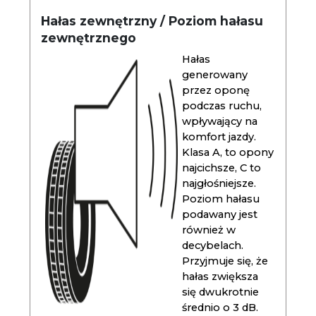
Hałas zewnętrzny / Poziom hałasu
zewnętrznego
Hałas
generowany
przez oponę
podczas ruchu,
wpływający na
komfort jazdy.
Klasa A, to opony
najcichsze, C to
najgłośniejsze.
Poziom hałasu
podawany jest
również w
decybelach.
Przyjmuje się, że
hałas zwiększa
się dwukrotnie
średnio o 3 dB.