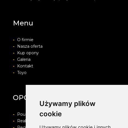
Menu
-
O firmie
-
Nasza oferta
-
Kup opony
-
Galeria
-
Kontakt
-
Toyo
OPONY ŚMIGIELSKI
Używamy plików
cookie
-
Pouczenie o prawie do odstapienia od umowy
-
Realizacja zamówienia i formy płatności
Używamy plików cookie i innych
-
Regulamin i Polityka prywatności