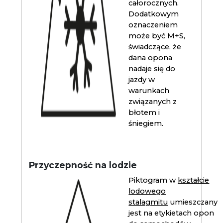
całorocznych.
Dodatkowym
oznaczeniem
może być M+S,
świadczące, że
dana opona
nadaje się do
jazdy w
warunkach
związanych z
błotem i
śniegiem.
Przyczepność na lodzie
Piktogram w
kształcie
lodowego
stalagmitu
umieszczany
jest na etykietach opon