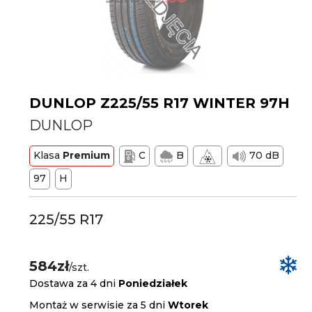
DUNLOP Z225/55 R17 WINTER 97H
DUNLOP
Klasa
Premium
C
B
70 dB
97
H
225/55 R17
584zł
/szt.
Dostawa za 4 dni
Poniedziałek
Montaż w serwisie za 5 dni
Wtorek