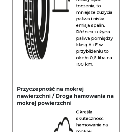
toczenia, to
mniejsze zużycia
paliwa i niska
emisja spalin.
Różnica zużycia
paliwa pomiędzy
klasą A i E w
przybliżeniu to
około 0,6 litra na
100 km.
Przyczepność na mokrej
nawierzchni / Droga hamowania na
mokrej powierzchni
Określa
skuteczność
hamowania na
mokrej