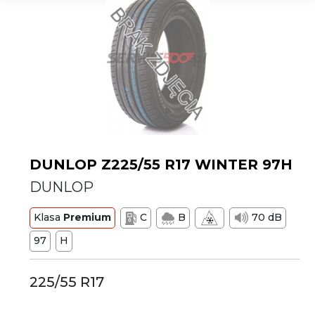
DUNLOP Z225/55 R17 WINTER 97H
DUNLOP
Klasa
Premium
C
B
70 dB
97
H
225/55 R17