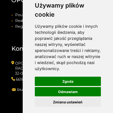
OPONY ŚMIGIELSKI
Używamy plików
cookie
-
Pouczenie o prawie do odstapienia od umowy
-
Realizacja zamówienia i formy płatności
Używamy plików cookie i innych
-
Regulamin i Polityka prywatności
technologii śledzenia, aby
poprawić jakość przeglądania
naszej witryny, wyświetlać
Kontakt
spersonalizowane treści i reklamy,
analizować ruch w naszej witrynie
i wiedzieć, skąd pochodzą nasi
OPONY ŚMIGIELSKI
RADZISZOWSKA 14A
użytkownicy.
32-050 SKAWINA
661873973
Zgoda
biuro@oponyskawina.pl
Odmawiam
Zmiana ustawień