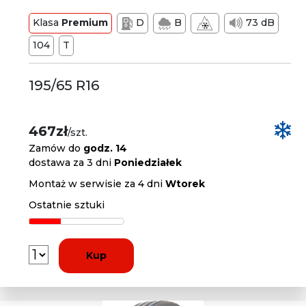
Klasa
Premium
D
B
73 dB
104
T
195/65 R16
467zł
/szt.
Zamów do
godz. 14
dostawa za 3 dni
Poniedziałek
Montaż w serwisie za 4 dni
Wtorek
Ostatnie sztuki
Kup