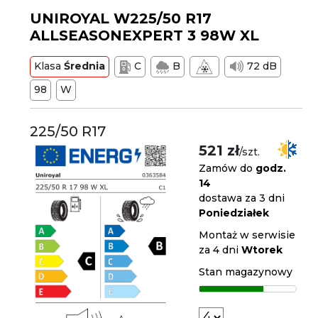
UNIROYAL W225/50 R17
ALLSEASONEXPERT 3 98W XL
Klasa
Średnia
C
B
72 dB
98
W
225/50 R17
521 zł
/szt.
Zamów do
godz.
14
dostawa za 3 dni
Poniedziałek
Montaż w serwisie
za 4 dni
Wtorek
Stan magazynowy