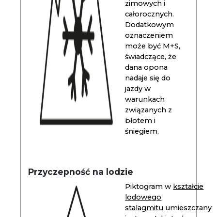
zimowych i
całorocznych.
Dodatkowym
oznaczeniem
może być M+S,
świadczące, że
dana opona
nadaje się do
jazdy w
warunkach
związanych z
błotem i
śniegiem.
Przyczepność na lodzie
Piktogram w
kształcie
lodowego
stalagmitu
umieszczany