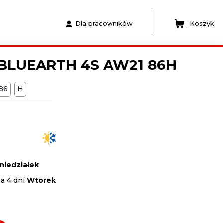
Dla pracowników
Koszyk
BLUEARTH 4S AW21 86H
86
H
niedziałek
za 4 dni
Wtorek