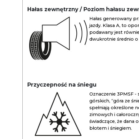
Hałas zewnętrzny / Poziom hałasu ze
Hałas generowany pr
jazdy. Klasa A, to opo
podawany jest również
dwukrotnie średnio o 
Przyczepność na śniegu
Oznaczenie 3PMSF - s
górskich, “góra ze śn
spełniają określone n
zimowych i całoroc
świadczące, że dana 
błotem i śniegiem.