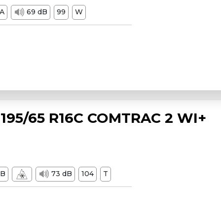
A
69 dB
99
W
195/65 R16C COMTRAC 2 WI+
B
73 dB
104
T