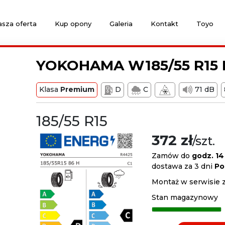
sza oferta
Kup opony
Galeria
Kontakt
Toyo
YOKOHAMA W185/55 R15 
Klasa
Premium
D
C
71 dB
185/55 R15
372 zł
/szt.
Zamów do
godz. 14
dostawa za 3 dni
Po
Montaż w serwisie 
Stan magazynowy