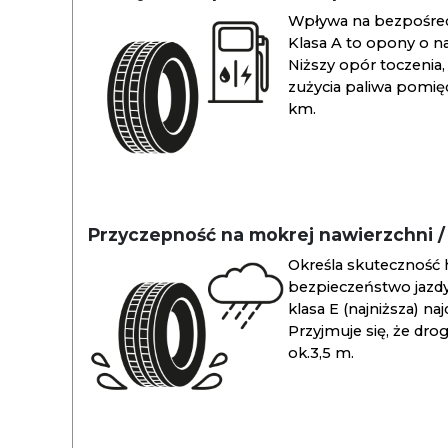
Wpływa na bezpośredn
Klasa A to opony o na
Niższy opór toczenia, 
zużycia paliwa pomiędz
km.
Przyczepność na mokrej nawierzchni 
Określa skuteczność 
bezpieczeństwo jazdy
klasa E (najniższa) na
Przyjmuje się, że dro
ok.3,5 m.