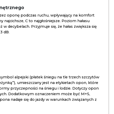
wnętrznego
zez oponę podczas ruchu, wpływający na komfort
ny najcichsze, C to najgłośniejsze. Poziom hałasu
 w decybelach. Przyjmuje się, że hałas zwiększa się
3 dB.
ymbol alpejski (płatek śniegu na tle trzech szczytów
ieżynką”), umieszczany jest na etykietach opon, które
ormy przyczepności na śniegu i lodzie. Dotyczy opon
znych. Dodatkowym oznaczeniem może być M+S,
opona nadaje się do jazdy w warunkach związanych z