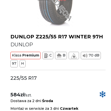
DUNLOP Z225/55 R17 WINTER 97H
DUNLOP
Klasa
Premium
C
B
70 dB
97
H
225/55 R17
584zł
/szt.
Dostawa za 2 dni
Środa
Montaż w serwisie za 3 dni
Czwartek