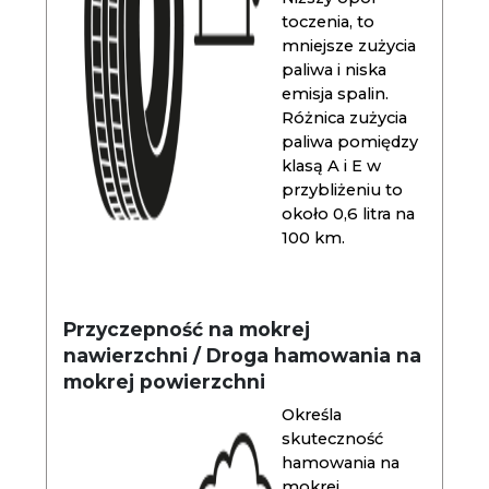
toczenia, to
mniejsze zużycia
paliwa i niska
emisja spalin.
Różnica zużycia
paliwa pomiędzy
klasą A i E w
przybliżeniu to
około 0,6 litra na
100 km.
Przyczepność na mokrej
nawierzchni / Droga hamowania na
mokrej powierzchni
Określa
skuteczność
hamowania na
mokrej