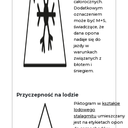
całorocznych.
Dodatkowym
oznaczeniem
może być M+S,
świadczące, że
dana opona
nadaje się do
jazdy w
warunkach
związanych z
błotem i
śniegiem.
Przyczepność na lodzie
Piktogram w
kształcie
lodowego
stalagmitu
umieszczany
jest na etykietach opon