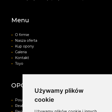
Menu
-
O firmie
-
Nasza oferta
-
Kup opony
-
Galeria
-
Kontakt
-
Toyo
OPONY ŚMIGIELSKI
Używamy plików
cookie
-
Pouczenie o prawie do odstapienia od umowy
-
Realizacja zamówienia i formy płatności
Używamy plików cookie i innych
-
Regulamin i Polityka prywatności