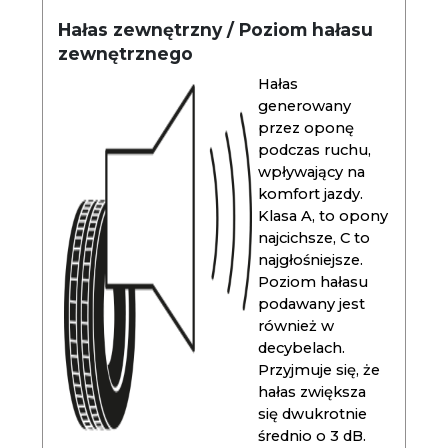
Hałas zewnętrzny / Poziom hałasu
zewnętrznego
Hałas
generowany
przez oponę
podczas ruchu,
wpływający na
komfort jazdy.
Klasa A, to opony
najcichsze, C to
najgłośniejsze.
Poziom hałasu
podawany jest
również w
decybelach.
Przyjmuje się, że
hałas zwiększa
się dwukrotnie
średnio o 3 dB.