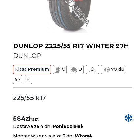
DUNLOP Z225/55 R17 WINTER 97H
DUNLOP
Klasa
Premium
C
B
70 dB
97
H
225/55 R17
584zł
/szt.
Dostawa za 4 dni
Poniedziałek
Montaż w serwisie za 5 dni
Wtorek