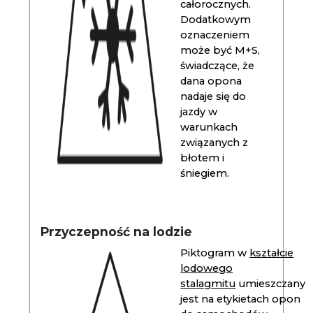
całorocznych.
Dodatkowym
oznaczeniem
może być M+S,
świadczące, że
dana opona
nadaje się do
jazdy w
warunkach
związanych z
błotem i
śniegiem.
Przyczepność na lodzie
Piktogram w
kształcie
lodowego
stalagmitu
umieszczany
jest na etykietach opon