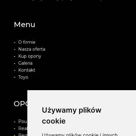
Menu
-
O firmie
-
Nasza oferta
-
Kup opony
-
Galeria
-
Kontakt
-
Toyo
OPONY ŚMIGIELSKI
Używamy plików
cookie
-
Pouczenie o prawie do odstapienia od umowy
-
Realizacja zamówienia i formy płatności
Używamy plików cookie i innych
-
Regulamin i Polityka prywatności