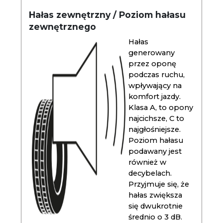
Hałas zewnętrzny / Poziom hałasu
zewnętrznego
Hałas
generowany
przez oponę
podczas ruchu,
wpływający na
komfort jazdy.
Klasa A, to opony
najcichsze, C to
najgłośniejsze.
Poziom hałasu
podawany jest
również w
decybelach.
Przyjmuje się, że
hałas zwiększa
się dwukrotnie
średnio o 3 dB.