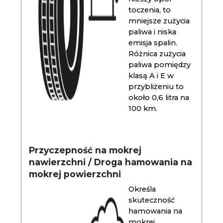
toczenia, to
mniejsze zużycia
paliwa i niska
emisja spalin.
Różnica zużycia
paliwa pomiędzy
klasą A i E w
przybliżeniu to
około 0,6 litra na
100 km.
Przyczepność na mokrej
nawierzchni / Droga hamowania na
mokrej powierzchni
Określa
skuteczność
hamowania na
mokrej