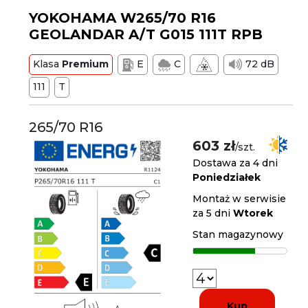
YOKOHAMA W265/70 R16
GEOLANDAR A/T G015 111T RPB
Klasa
Premium
E
C
72 dB
111
T
265/70 R16
603 zł
/szt.
Dostawa za 4 dni
Poniedziałek
Montaż w serwisie
za 5 dni
Wtorek
Stan magazynowy
Kup