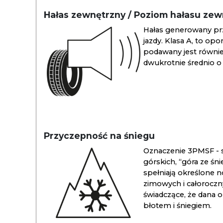
Hałas zewnętrzny / Poziom hałasu ze
Hałas generowany pr
jazdy. Klasa A, to opo
podawany jest również
dwukrotnie średnio o 
Przyczepność na śniegu
Oznaczenie 3PMSF - s
górskich, “góra ze śn
spełniają określone n
zimowych i całoroc
świadczące, że dana 
błotem i śniegiem.