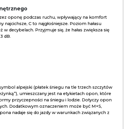
wnętrznego
zez oponę podczas ruchu, wpływający na komfort
ny najcichsze, C to najgłośniejsze. Poziom hałasu
 w decybelach. Przyjmuje się, że hałas zwiększa się
3 dB.
ymbol alpejski (płatek śniegu na tle trzech szczytów
ieżynką”), umieszczany jest na etykietach opon, które
ormy przyczepności na śniegu i lodzie. Dotyczy opon
znych. Dodatkowym oznaczeniem może być M+S,
opona nadaje się do jazdy w warunkach związanych z