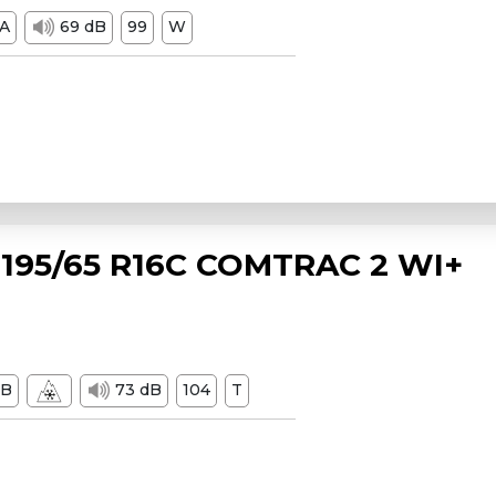
A
69 dB
99
W
195/65 R16C COMTRAC 2 WI+
B
73 dB
104
T