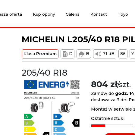
sza oferta
Kup opony
Galeria
Kontakt
Toyo
MICHELIN L205/40 R18 PI
Klasa
Premium
D
B
71 dB
86
Y
205/40 R18
804 zł
/szt.
Zamów do
godz. 14
dostawa za 3 dni
Po
Montaż w serwisie 
Ostatnie sztuki