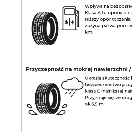
Wpływa na bezpośredn
Klasa A to opony o na
Niższy opór toczenia, 
zużycia paliwa pomiędz
km.
Przyczepność na mokrej nawierzchni 
Określa skuteczność 
bezpieczeństwo jazdy
klasa E (najniższa) na
Przyjmuje się, że dro
ok.3,5 m.