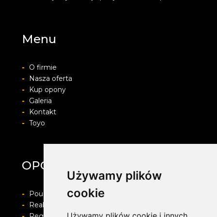
Menu
-
O firmie
-
Nasza oferta
-
Kup opony
-
Galeria
-
Kontakt
-
Toyo
OPONY ŚMIGIELSKI
Używamy plików
cookie
-
Pouczenie o prawie do odstapienia od umowy
-
Realizacja zamówienia i formy płatności
Używamy plików cookie i innych
-
Regulamin i Polityka prywatności