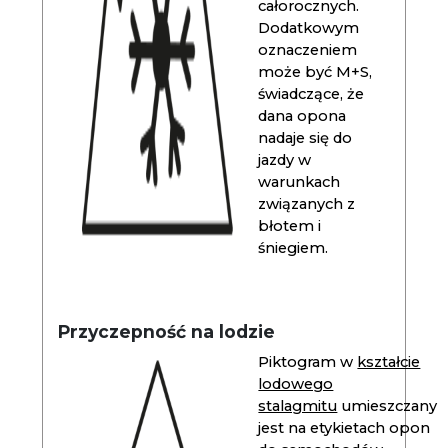
całorocznych.
Dodatkowym
oznaczeniem
może być M+S,
świadczące, że
dana opona
nadaje się do
jazdy w
warunkach
związanych z
błotem i
śniegiem.
Przyczepność na lodzie
Piktogram w
kształcie
lodowego
stalagmitu
umieszczany
jest na etykietach opon