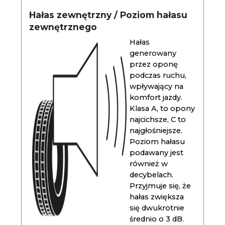
Hałas zewnętrzny / Poziom hałasu
zewnętrznego
Hałas
generowany
przez oponę
podczas ruchu,
wpływający na
komfort jazdy.
Klasa A, to opony
najcichsze, C to
najgłośniejsze.
Poziom hałasu
podawany jest
również w
decybelach.
Przyjmuje się, że
hałas zwiększa
się dwukrotnie
średnio o 3 dB.