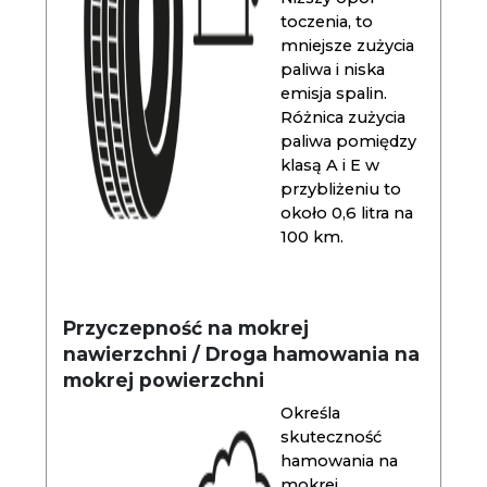
toczenia, to
mniejsze zużycia
paliwa i niska
emisja spalin.
Różnica zużycia
paliwa pomiędzy
klasą A i E w
przybliżeniu to
około 0,6 litra na
100 km.
Przyczepność na mokrej
nawierzchni / Droga hamowania na
mokrej powierzchni
Określa
skuteczność
hamowania na
mokrej