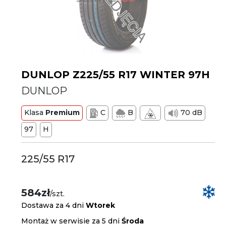
DUNLOP Z225/55 R17 WINTER 97H
DUNLOP
Klasa
Premium
C
B
70 dB
97
H
225/55 R17
584zł
/szt.
Dostawa za 4 dni
Wtorek
Montaż w serwisie za 5 dni
Środa