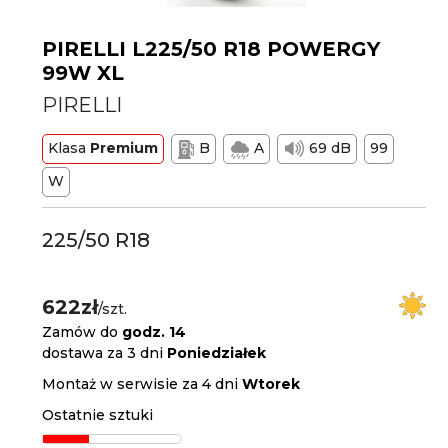
PIRELLI L225/50 R18 POWERGY
99W XL
PIRELLI
Klasa
Premium
B
A
69 dB
99
W
225/50 R18
622zł
/szt.
Zamów do
godz. 14
dostawa za 3 dni
Poniedziałek
Montaż w serwisie za 4 dni
Wtorek
Ostatnie sztuki