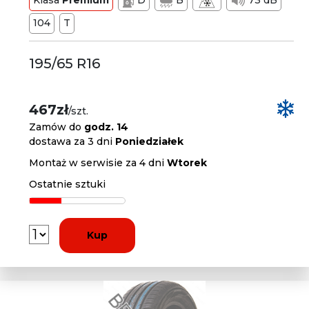
Klasa
Premium
D
B
73 dB
104
T
195/65 R16
467zł
/szt.
Zamów do
godz. 14
dostawa za 3 dni
Poniedziałek
Montaż w serwisie za 4 dni
Wtorek
Ostatnie sztuki
Kup