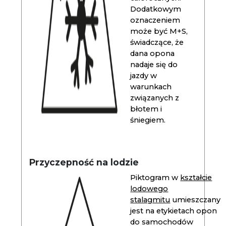
Dodatkowym
oznaczeniem
może być M+S,
świadczące, że
dana opona
nadaje się do
jazdy w
warunkach
związanych z
błotem i
śniegiem.
Przyczepność na lodzie
Piktogram w
kształcie
lodowego
stalagmitu
umieszczany
jest na etykietach opon
do samochodów