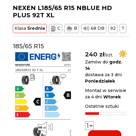
NEXEN L185/65 R15 NBLUE HD
PLUS 92T XL
Klasa
Średnia
C
B
68 DB
92
T
185/65 R15
240 zł
/szt.
Zamów do
godz.
14
dostawa za 3 dni
Poniedziałek
Montaż w serwisie
za 4 dni
Wtorek
Ostatnie sztuki