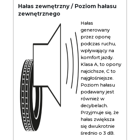
Hałas zewnętrzny / Poziom hałasu
zewnętrznego
Hałas
generowany
przez oponę
podczas ruchu,
wpływający na
komfort jazdy.
Klasa A, to opony
najcichsze, C to
najgłośniejsze.
Poziom hałasu
podawany jest
również w
decybelach.
Przyjmuje się, że
hałas zwiększa
się dwukrotnie
średnio o 3 dB.