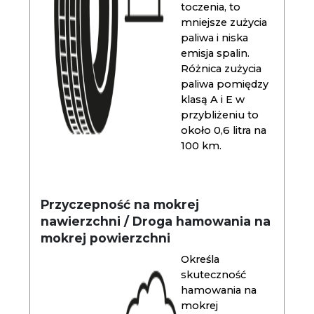
toczenia, to
mniejsze zużycia
paliwa i niska
emisja spalin.
Różnica zużycia
paliwa pomiędzy
klasą A i E w
przybliżeniu to
około 0,6 litra na
100 km.
Przyczepność na mokrej
nawierzchni / Droga hamowania na
mokrej powierzchni
Określa
skuteczność
hamowania na
mokrej