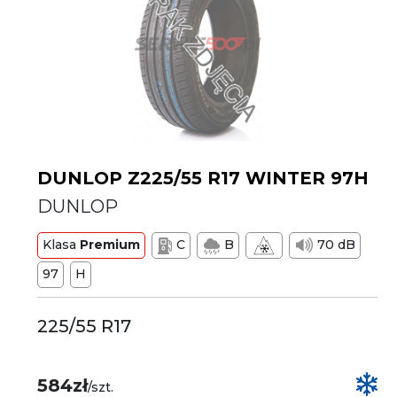
DUNLOP Z225/55 R17 WINTER 97H
DUNLOP
Klasa
Premium
C
B
70 dB
97
H
225/55 R17
584zł
/szt.