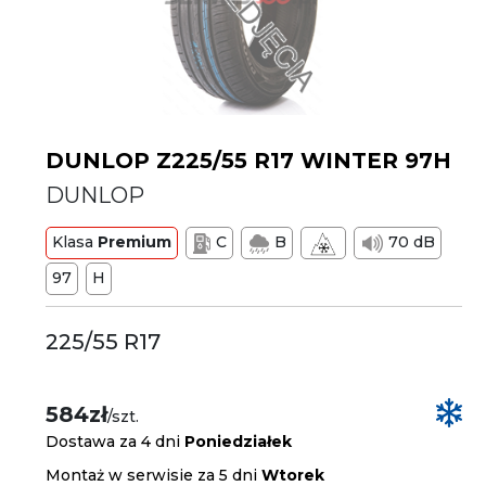
DUNLOP Z225/55 R17 WINTER 97H
DUNLOP
Klasa
Premium
C
B
70 dB
97
H
225/55 R17
584zł
/szt.
Dostawa za 4 dni
Poniedziałek
Montaż w serwisie za 5 dni
Wtorek