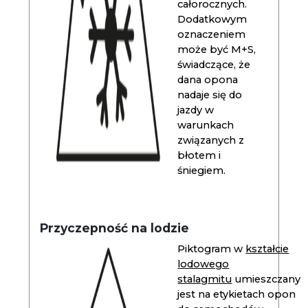
całorocznych.
Dodatkowym
oznaczeniem
może być M+S,
świadczące, że
dana opona
nadaje się do
jazdy w
warunkach
związanych z
błotem i
śniegiem.
Przyczepność na lodzie
Piktogram w
kształcie
lodowego
stalagmitu
umieszczany
jest na etykietach opon