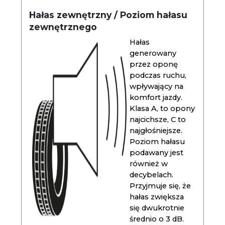
Hałas zewnętrzny / Poziom hałasu
zewnętrznego
Hałas
generowany
przez oponę
podczas ruchu,
wpływający na
komfort jazdy.
Klasa A, to opony
najcichsze, C to
najgłośniejsze.
Poziom hałasu
podawany jest
również w
decybelach.
Przyjmuje się, że
hałas zwiększa
się dwukrotnie
średnio o 3 dB.