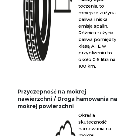
toczenia, to
mniejsze zużycia
paliwa i niska
emisja spalin.
Różnica zużycia
paliwa pomiędzy
klasą A i E w
przybliżeniu to
około 0,6 litra na
100 km.
Przyczepność na mokrej
nawierzchni / Droga hamowania na
mokrej powierzchni
Określa
skuteczność
hamowania na
mokrej