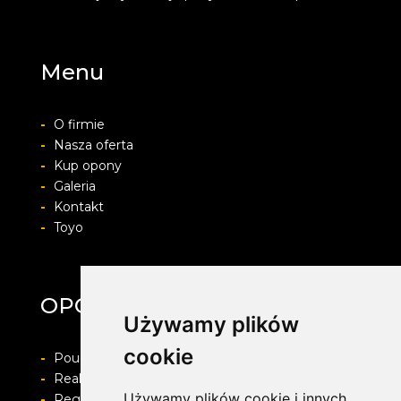
Menu
-
O firmie
-
Nasza oferta
-
Kup opony
-
Galeria
-
Kontakt
-
Toyo
OPONY ŚMIGIELSKI
Używamy plików
cookie
-
Pouczenie o prawie do odstapienia od umowy
-
Realizacja zamówienia i formy płatności
Używamy plików cookie i innych
-
Regulamin i Polityka prywatności