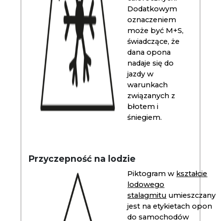
Dodatkowym
oznaczeniem
może być M+S,
świadczące, że
dana opona
nadaje się do
jazdy w
warunkach
związanych z
błotem i
śniegiem.
Przyczepność na lodzie
Piktogram w
kształcie
lodowego
stalagmitu
umieszczany
jest na etykietach opon
do samochodów