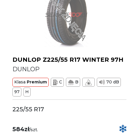
DUNLOP Z225/55 R17 WINTER 97H
DUNLOP
Klasa
Premium
C
B
70 dB
97
H
225/55 R17
584zł
/szt.