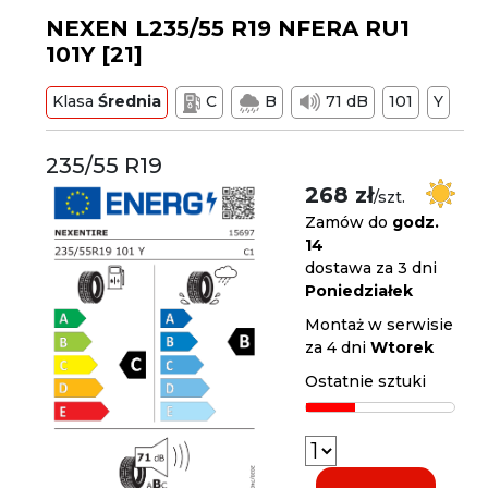
NEXEN L235/55 R19 NFERA RU1
101Y [21]
Klasa
Średnia
C
B
71 dB
101
Y
235/55 R19
268 zł
/szt.
Zamów do
godz.
14
dostawa za 3 dni
Poniedziałek
Montaż w serwisie
za 4 dni
Wtorek
Ostatnie sztuki