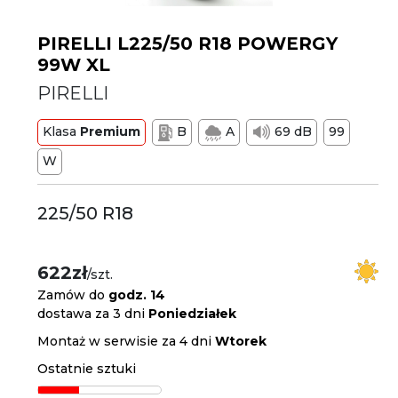
PIRELLI L225/50 R18 POWERGY
99W XL
PIRELLI
Klasa
Premium
B
A
69 dB
99
W
225/50 R18
622zł
/szt.
Zamów do
godz. 14
dostawa za 3 dni
Poniedziałek
Montaż w serwisie za 4 dni
Wtorek
Ostatnie sztuki