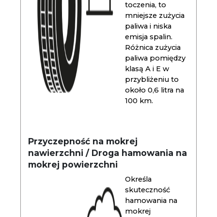
toczenia, to
mniejsze zużycia
paliwa i niska
emisja spalin.
Różnica zużycia
paliwa pomiędzy
klasą A i E w
przybliżeniu to
około 0,6 litra na
100 km.
Przyczepność na mokrej
nawierzchni / Droga hamowania na
mokrej powierzchni
Określa
skuteczność
hamowania na
mokrej