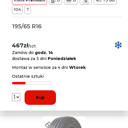
Klasa
Premium
D
B
73 dB
104
T
195/65 R16
467zł
/szt.
Zamów do
godz. 14
dostawa za 3 dni
Poniedziałek
Montaż w serwisie za 4 dni
Wtorek
Ostatnie sztuki
Kup