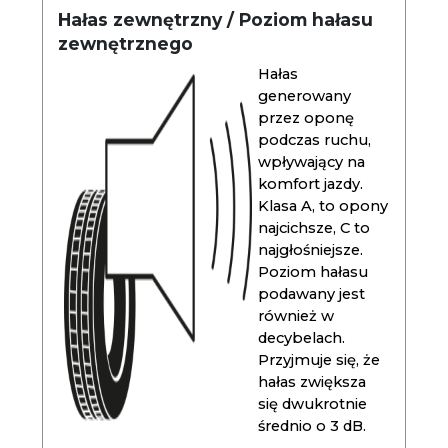
Hałas zewnętrzny / Poziom hałasu
zewnętrznego
Hałas
generowany
przez oponę
podczas ruchu,
wpływający na
komfort jazdy.
Klasa A, to opony
najcichsze, C to
najgłośniejsze.
Poziom hałasu
podawany jest
również w
decybelach.
Przyjmuje się, że
hałas zwiększa
się dwukrotnie
średnio o 3 dB.