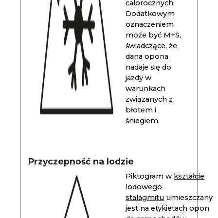
całorocznych.
Dodatkowym
oznaczeniem
może być M+S,
świadczące, że
dana opona
nadaje się do
jazdy w
warunkach
związanych z
błotem i
śniegiem.
Przyczepność na lodzie
Piktogram w
kształcie
lodowego
stalagmitu
umieszczany
jest na etykietach opon