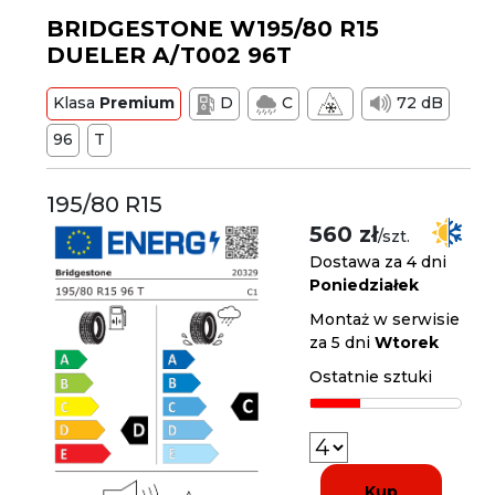
BRIDGESTONE W195/80 R15
DUELER A/T002 96T
Klasa
Premium
D
C
72 dB
96
T
195/80 R15
560 zł
/szt.
Dostawa za 4 dni
Poniedziałek
Montaż w serwisie
za 5 dni
Wtorek
Ostatnie sztuki
Kup