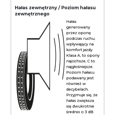
Hałas zewnętrzny / Poziom hałasu
zewnętrznego
Hałas
generowany
przez oponę
podczas ruchu,
wpływający na
komfort jazdy.
Klasa A, to opony
najcichsze, C to
najgłośniejsze.
Poziom hałasu
podawany jest
również w
decybelach.
Przyjmuje się, że
hałas zwiększa
się dwukrotnie
średnio o 3 dB.