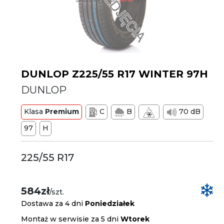
DUNLOP Z225/55 R17 WINTER 97H
DUNLOP
Klasa
Premium
C
B
70 dB
97
H
225/55 R17
584zł
/szt.
Dostawa za 4 dni
Poniedziałek
Montaż w serwisie za 5 dni
Wtorek