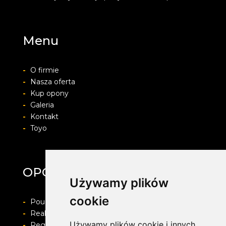
Menu
-
O firmie
-
Nasza oferta
-
Kup opony
-
Galeria
-
Kontakt
-
Toyo
OPONY ŚMIGIELSKI
Używamy plików
cookie
-
Pouczenie o prawie do odstapienia od umowy
-
Realizacja zamówienia i formy płatności
Używamy plików cookie i innych
-
Regulamin i Polityka prywatności