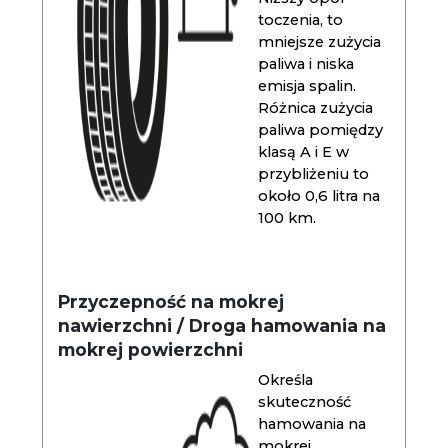
toczenia, to
mniejsze zużycia
paliwa i niska
emisja spalin.
Różnica zużycia
paliwa pomiędzy
klasą A i E w
przybliżeniu to
około 0,6 litra na
100 km.
Przyczepność na mokrej
nawierzchni / Droga hamowania na
mokrej powierzchni
Określa
skuteczność
hamowania na
mokrej