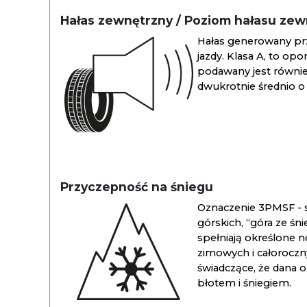
Hałas zewnętrzny / Poziom hałasu ze
Hałas generowany pr
jazdy. Klasa A, to opo
podawany jest również
dwukrotnie średnio o 
Przyczepność na śniegu
Oznaczenie 3PMSF - s
górskich, “góra ze śn
spełniają określone n
zimowych i całoroc
świadczące, że dana 
błotem i śniegiem.