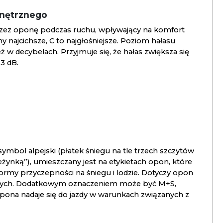
wnętrznego
zez oponę podczas ruchu, wpływający na komfort
ny najcichsze, C to najgłośniejsze. Poziom hałasu
 w decybelach. Przyjmuje się, że hałas zwiększa się
3 dB.
ymbol alpejski (płatek śniegu na tle trzech szczytów
ieżynką”), umieszczany jest na etykietach opon, które
ormy przyczepności na śniegu i lodzie. Dotyczy opon
znych. Dodatkowym oznaczeniem może być M+S,
opona nadaje się do jazdy w warunkach związanych z