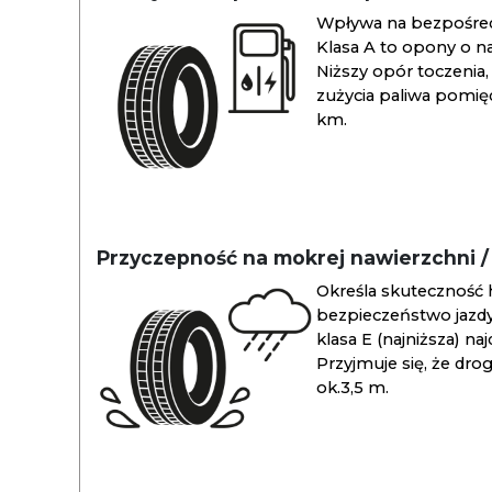
Wpływa na bezpośredn
Klasa A to opony o na
Niższy opór toczenia, 
zużycia paliwa pomiędz
km.
Przyczepność na mokrej nawierzchni 
Określa skuteczność 
bezpieczeństwo jazdy
klasa E (najniższa) na
Przyjmuje się, że dro
ok.3,5 m.