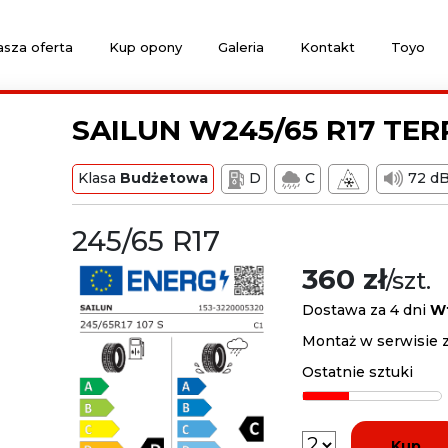
sza oferta
Kup opony
Galeria
Kontakt
Toyo
SAILUN W245/65 R17 TER
Klasa
Budżetowa
D
C
72 d
245/65 R17
360 zł
/szt.
Dostawa za 4 dni
W
Montaż w serwisie z
Ostatnie sztuki
Kup