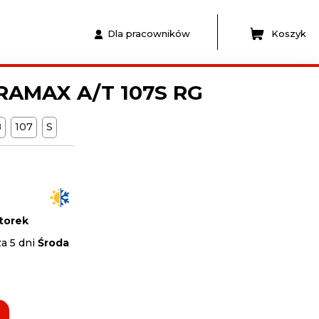
Dla pracowników
Koszyk
RAMAX A/T 107S RG
B
107
S
torek
a 5 dni
Środa