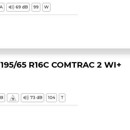
A
69 dB
99
W
195/65 R16C COMTRAC 2 WI+
B
73 dB
104
T