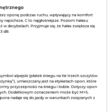
wnętrznego
zez oponę podczas ruchu, wpływający na komfort
ny najcichsze, C to najgłośniejsze. Poziom hałasu
 w decybelach. Przyjmuje się, że hałas zwiększa się
3 dB.
ymbol alpejski (płatek śniegu na tle trzech szczytów
ieżynką”), umieszczany jest na etykietach opon, które
ormy przyczepności na śniegu i lodzie. Dotyczy opon
znych. Dodatkowym oznaczeniem może być M+S,
opona nadaje się do jazdy w warunkach związanych z