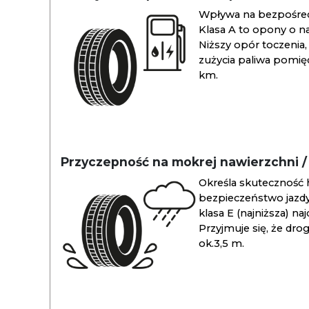
Wpływa na bezpośredn
Klasa A to opony o na
Niższy opór toczenia, 
zużycia paliwa pomiędz
km.
Przyczepność na mokrej nawierzchni 
Określa skuteczność 
bezpieczeństwo jazdy
klasa E (najniższa) na
Przyjmuje się, że dro
ok.3,5 m.