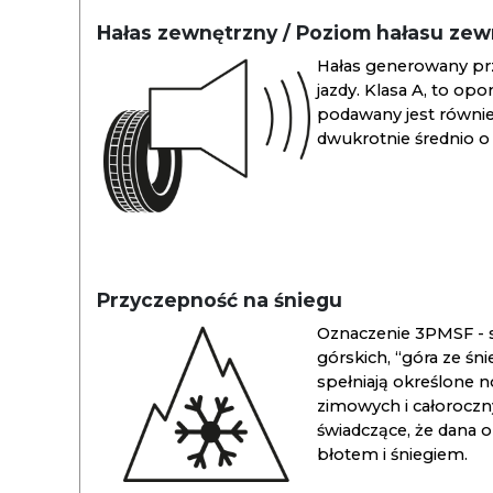
Hałas zewnętrzny / Poziom hałasu ze
Hałas generowany pr
jazdy. Klasa A, to opo
podawany jest również
dwukrotnie średnio o 
Przyczepność na śniegu
Oznaczenie 3PMSF - s
górskich, “góra ze śn
spełniają określone n
zimowych i całoroc
świadczące, że dana 
błotem i śniegiem.