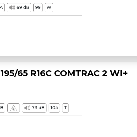
A
69 dB
99
W
195/65 R16C COMTRAC 2 WI+
B
73 dB
104
T