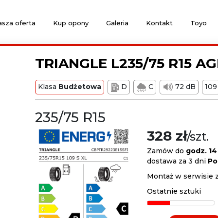
sza oferta
Kup opony
Galeria
Kontakt
Toyo
TRIANGLE L235/75 R15 AG
Klasa
Budżetowa
D
C
72 dB
109
235/75 R15
328 zł
/szt.
Zamów do
godz. 14
dostawa za 3 dni
Po
Montaż w serwisie 
Ostatnie sztuki