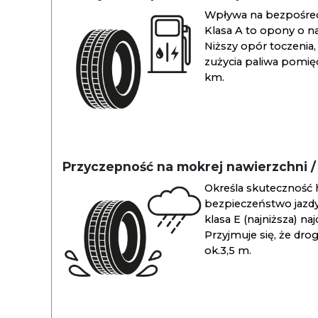
Wpływa na bezpośredn
Klasa A to opony o na
Niższy opór toczenia, 
zużycia paliwa pomiędz
km.
Przyczepność na mokrej nawierzchni 
Określa skuteczność 
bezpieczeństwo jazdy
klasa E (najniższa) na
Przyjmuje się, że dro
ok.3,5 m.