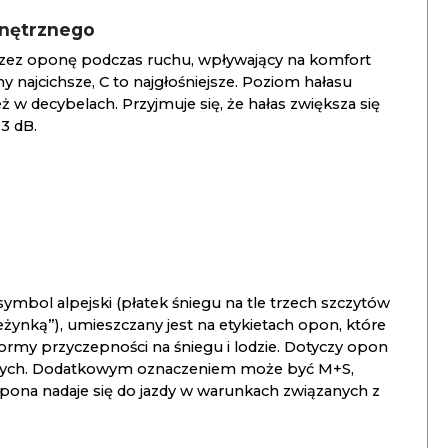
wnętrznego
zez oponę podczas ruchu, wpływający na komfort
ny najcichsze, C to najgłośniejsze. Poziom hałasu
 w decybelach. Przyjmuje się, że hałas zwiększa się
3 dB.
ymbol alpejski (płatek śniegu na tle trzech szczytów
ieżynką”), umieszczany jest na etykietach opon, które
ormy przyczepności na śniegu i lodzie. Dotyczy opon
znych. Dodatkowym oznaczeniem może być M+S,
opona nadaje się do jazdy w warunkach związanych z