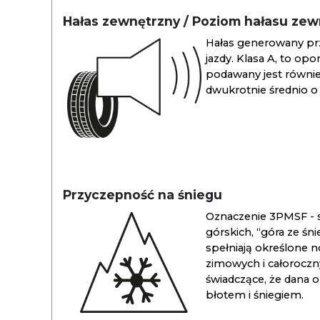
Hałas zewnętrzny / Poziom hałasu ze
Hałas generowany pr
jazdy. Klasa A, to opo
podawany jest również
dwukrotnie średnio o 
Przyczepność na śniegu
Oznaczenie 3PMSF - s
górskich, “góra ze śn
spełniają określone n
zimowych i całoroc
świadczące, że dana 
błotem i śniegiem.