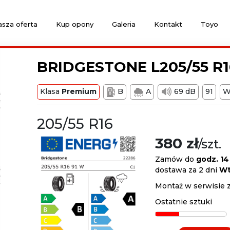
sza oferta
Kup opony
Galeria
Kontakt
Toyo
BRIDGESTONE L205/55 R1
Klasa
Premium
B
A
69 dB
91
205/55 R16
380 zł
/szt.
Zamów do
godz. 14
dostawa za 2 dni
Wt
Montaż w serwisie 
Ostatnie sztuki