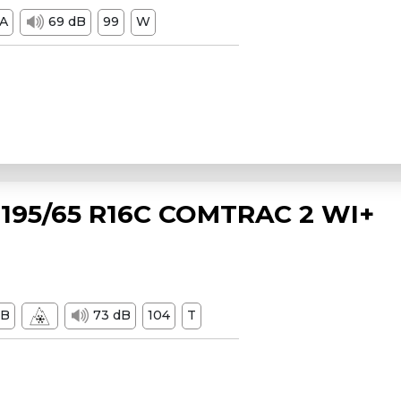
A
69 dB
99
W
195/65 R16C COMTRAC 2 WI+
B
73 dB
104
T